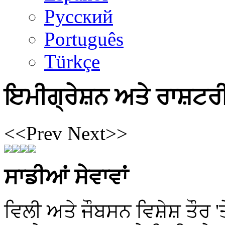
Русский
Português
Türkçe
ਇਮੀਗ੍ਰੇਸ਼ਨ ਅਤੇ ਰਾਸ਼ਟਰ
<<Prev
Next>>
ਸਾਡੀਆਂ ਸੇਵਾਵਾਂ
ਵਿਲੀ ਅਤੇ ਜੌਬਸਨ ਵਿਸ਼ੇਸ਼ ਤੌਰ