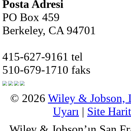
Posta Adresi
PO Box 459
Berkeley, CA 94701
415-627-9161 tel
510-679-1710 faks
© 2026
Wiley & Jobson,
Uyarı
|
Site Harit
Wiley & Jobson’ın San Fr