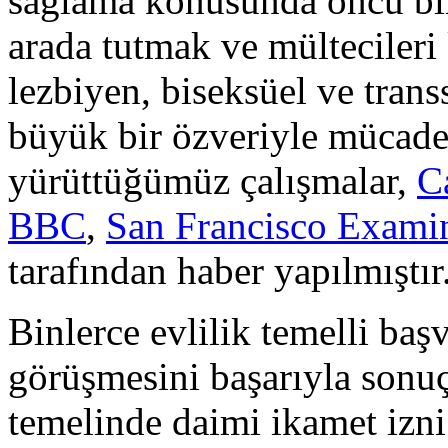
sağlama konusunda öncü bir 
arada tutmak ve mültecileri
lezbiyen, biseksüel ve trans
büyük bir özveriyle mücade
yürüttüğümüz çalışmalar,
C
BBC
,
San Francisco Exami
tarafından haber yapılmıştır
Binlerce evlilik temelli baş
görüşmesini başarıyla sonuçl
temelinde daimi ikamet izni